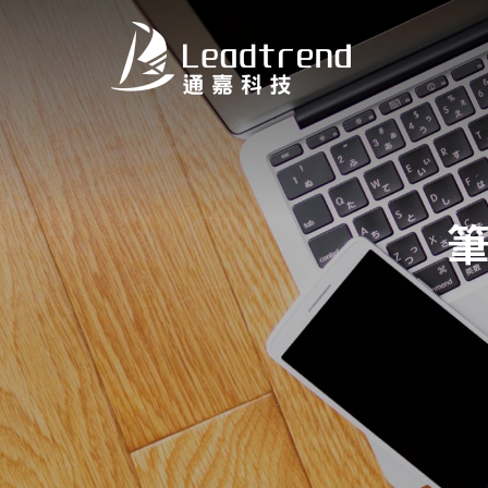
關於我們
產品
筆
應用
電視/顯示器
適配器
網通
LED照明
品質政策