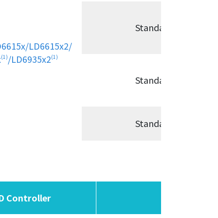
Standard Power Ra
6615x/LD6615x2/
x
/LD6935x2
(1)
(1)
Standard Power Ra
Standard Power Ra
D Controller
Remark