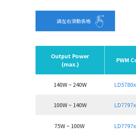
請左右滑動表格
Output Power
PWM Co
(max.)
140W ~ 240W
LD5780x
100W ~ 140W
LD7797x
75W ~ 100W
LD7797x