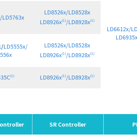
LD8526x/
LD8528x
/LD5763x
LD8926x
/
LD8928x
(1)
(1)
LD6612x/LD
LD6935
LD8526x/
LD8528x
1
/
LD5555x/
556x
LD8926x
/
LD8928x
(1)
(1)
535C
LD8926x
/
LD8928x
(1)
(1)
(1)
ntroller
SR Controller
P