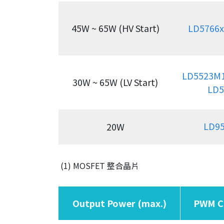
45W ~ 65W (HV Start)
LD5766x
LD5523M
30W ~ 65W (LV Start)
LD5
LD9
20W
(1) MOSFET 整合晶片
Output Power (max.)
PWM Co