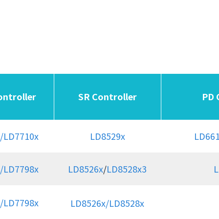
ntroller
SR Controller
PD 
/LD7710x
LD8529x
LD66
/
LD7798x
LD8526x
/
LD8528x3
L
/
LD7798x
LD8526x/
LD8528x