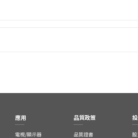
應用
品質政策
投
電視/顯示器
品質證書
股