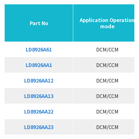
應用
Application Operation
Application Operation
Part No
Part No
Part No
Part No
mode
mode
品質政策
投資人關係
LD8926A61
LD8926A61
DCM/CCM
LD8926AA1
LD8926AA1
DCM/CCM
人力資源
LD8926AA12
LD8926AA12
DCM/CCM
聯絡我們
LD8926AA13
LD8926AA13
DCM/CCM
LD8926AA22
LD8926AA22
DCM/CCM
LD8926AA23
LD8926AA23
DCM/CCM