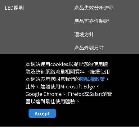
LED照明
產品失效分析流程
產品可靠性驗證
環境方針
產品外觀尺寸
本網站使用cookies以提昇您的使用體
投資人關係
人力資源
驗及統計網路流量相關資料。繼續使用
本網站表示您同意我們的
隱私權政策
。
股東專欄
加入我們
此外，建議使用Microsoft Edge、
Google Chrome、 Firefox或Safari瀏覽
公司治理
薪資與福利
器以達到最佳使用體驗。
財務資訊
學習與發展
Accept
社會責任與利害關係人專區
員工樂活
問答集
員工體驗