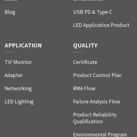
Blog
USB PD & Type C
LED Application Product
APPLICATION
QUALITY
TV/ Monitor
Certificate
Adapter
Product Control Plan
Networking
RMA Flow
LED Lighting
Failure Analysis Flow
Product Reliability
Qualification
圖二 35Watts demo board (90mm x
90mm ) with heat sink(10mm x 36
Environmental Program