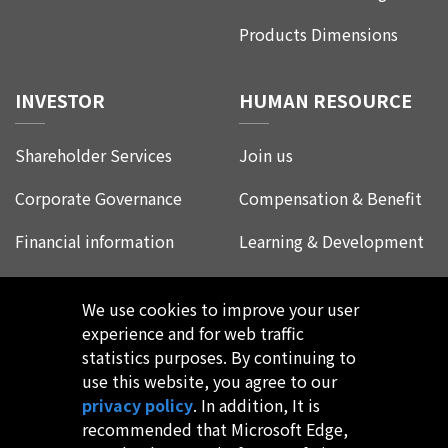
mm x 10mm_4fin)
除此之外，也具備完整保護機制如過
Products Dimensions
電壓保護、過電流保護、過溫度保護
及輸出短路保護等，由於操作頻率較
以上系列產品均有樣品供應，如需更
INVESTOR
HUMAN RESOURCE
高亦配備低輸出電壓降頻機制及二次
詳細資訊，請聯繫通嘉業務或代理
側二極體短路保護機制，而針對電磁
商。
干擾(EMI)部分也提供QR波谷偵測擾動
Shareholder Services
Join us
和操作頻率擾動，可降低EMI對策上的
成本。
Corporate Governance
Compensation & Benefit
通嘉科技致力於ACDC中大功率電源應
Financial information
Learning & Development
用的完整解決方案的創新及研發，是
業界少數有能力可同時提供ACDC電源
Corporate Social
Life at Leadtrend
管理晶片/同步整流IC/協議控制晶片整
Responsibility
We use cookies to improve your user
體方案的企業。通嘉科技一站式(Total
Employee Experience
experience and for web traffic
Solution)晶片設計，將為客戶提供高
FAQ
statistics purposes. By continuing to
密度(體積小、攜帶方便)、相容性高
use this website, you agree to our
(可充帶USB-C介面手機、平板、筆
privacy policy
. In addition, It is
電)、安全快速充電(可變換輸出電壓、
recommended that Microsoft Edge,
電流及功率)的真實體驗。通嘉科技持