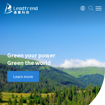
ABOUT US
PRODUCTS
APPLICATION
Green your power
Green the world
QUALITY
INVESTOR
Learn more
HUMAN RESOURCE
CONTACT