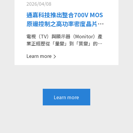
2026/04/08
率密度電源產品。其中碳化矽（SiC）
半導體在功率元件領域具備更高的擊
通嘉科技推出整合700V MOS
穿電壓、更大的電流承受能力和更寬
原邊控制之高功率密度晶片–
的溫度適應範圍，且內阻溫度漂移極
LD9185B
小、熱穩定性及可靠性皆優於傳統矽
電視（TV）與顯示器（Monitor）產
(Si)元件。傳統工業級中大功率電源應
業正經歷從「量變」到「質變」的轉
用中，因考量能源效率及電源品質要
型期，因元件的效能提昇，整體設計
求而需要功率因數修正(PFC)控制器，
Learn more
趨勢對於高解析度的追求，而使電力
若又要搭配碳化矽(SiC)半導體，通常
需求增加但又需兼顧輕、薄的造型。
需要加上額外的專用驅動晶片及需要
過去在電源方案上多採用分離式元件
考慮上電時序等諸多問題，難以在小
的架構，對於電路板上空間的運用形
體積系統中簡易實現整合。
成一種挑戰。此時集成方案就成為解
當中大功率電源進入95%以上高效率
決此痛點的首選方案，通嘉科技整合
Learn more
時代，功率因數修正(PFC)單元的競爭
多項功能開發新一代IC並將700V功率
已不再只看減少對電網的諧波污染(符
元件及功能收入IC裡，目的是可以減
合EMC標準)及使輸入電流與電壓波形
小多餘元件佔用的面積，又能維持高
同步(提高功率因數)的電網接口基本要
功率需求的應用。
求，而是轉向更高效率與整體系統效
通嘉推出初級側控制IC – LD9185B，