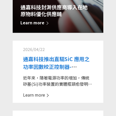
通嘉科技封測供應商導入在地
原物料優化供應鏈
Learn more
2026/04/22
通嘉科技推出直驅SiC 應用之
功率因數校正控制器-
LD7597C
近年來，隨著電源功率的增加，傳統
矽基(Si)功率裝置的實體瓶頸愈發明
顯。如何在提升功率的同時，降低發
Learn more
熱、縮小體積、減少成本，已成為半
導體產業廣泛關注的核心議題。第三
代寬禁帶半導體材料應用逐渐导入消
费电子领域，大大幫助廠商設計高功