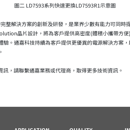
圖二 LD7593系列快速更換LD7593R1示意圖
的完整解決方案的創新及研發，是業界少數有能力可同時提供A
Solution晶片設計，將為客戶提供高密度(體積小攜帶方便
)的體驗。通嘉科技持續為客戶提供更優異的電源解決方案
。
資訊，請聯繫通嘉業務或代理商，取得更多技術資訊。
APPLICATION
QUALITY
I