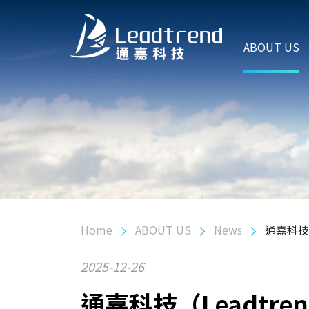
ABOUT US
ABOUT US
Company Profile
History
News
Blog
PRODUCTS
Home
ABOUT US
News
通嘉科技（
APPLICATION
2025-12-26
QUALITY
通嘉科技（Leadtre