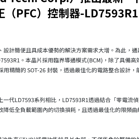
（PFC）控制器-LD7593R1
簡便且具成本優勢的解決方案需求大增。為此，通嘉科技（Lea
D7593R1。本晶片採用臨界導通模式(BCM)，除了具
品採用精簡的 SOT-26 封裝，透過最佳化的電路整合設
代LD7593系列相比，LD7593R1透過結合「零電
效降低全負載範圍內的切換損耗，且透過最佳化的限頻曲