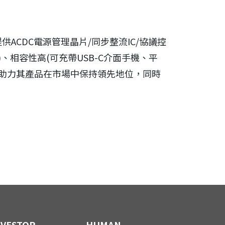
CDC電源管理晶片/同步整流IC/協議控
)、相容性高(可充帶USB-C介面手機、平
，助力其產品在市場中保持領先地位，同時
NVESTOR
HUMAN