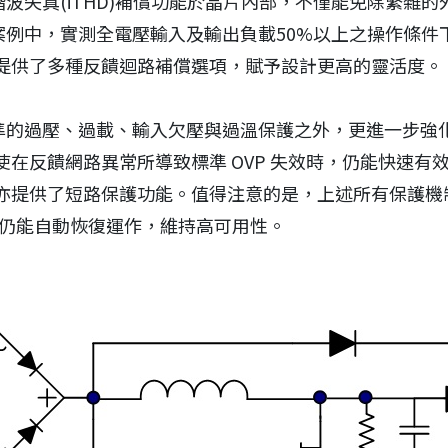
流諧波失真(iTHD)補償功能於晶片內部，不僅能免除繁
型案例中，實測全電壓輸入及輸出負載50%以上之操作條件下
提供了多種反饋迴路補償選項，賦予設計更高的靈活度。
了標準的過壓、過載、輸入欠壓與過溫保護之外，更進一步
在反饋網路異常所導致標準 OVP 失效時，仍能快速有
提供了短路保護功能。值得注意的是，上述所有保護機制觸
除後仍能自動恢復運作，維持高可用性。