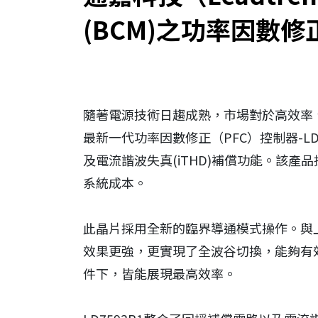
(BCM)之功率因數修正
INVESTOR
HUMAN RESOURCE
CONTACT
隨著電源技術日趨成熟，市場對於高效率、設計
最新一代功率因數修正（PFC）控制器-L
及電流諧波失真(iTHD)補償功能。該產
系統成本。
此晶片採用全新的臨界導通模式操作。與上一
效果更強，更實現了全波谷切換，能夠有
件下，皆能展現最高效率。