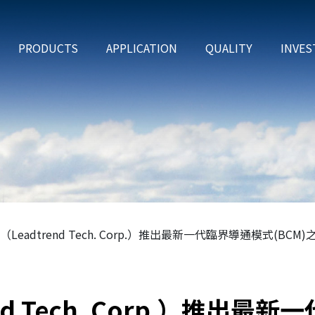
PRODUCTS
APPLICATION
QUALITY
INVES
Leadtrend Tech. Corp.）推出最新一代臨界導通模式(BCM
nd Tech. Corp.）推出最