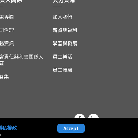
東專欄
加入我們
司治理
薪資與福利
務資訊
學習與發展
會責任與利害關係人
員工樂活
區
員工體驗
答集
隱私權政
Accept
。
有限公司 | Designed by CADIIS
網頁設計