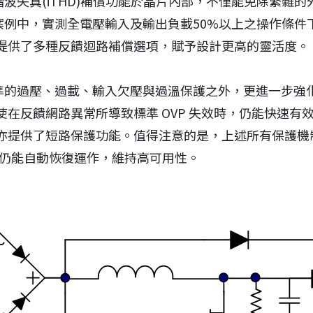
流諧波失真(iTHD)補償功能於晶片內部，不僅能免除繁
型案例中，實測全電壓輸入及輸出負載50%以上之操作條件下
提供了多種反饋迴路補償選項，賦予設計更高的靈活度。
了標準的過壓、過載、輸入欠壓與過溫保護之外，更進一步
在反饋網路異常所導致標準 OVP 失效時，仍能快速有
提供了短路保護功能。值得注意的是，上述所有保護機制觸
除後仍能自動恢復運作，維持高可用性。