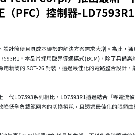
（PFC）控制器-LD7593R1
簡便且具成本優勢的解決方案需求大增。為此，通嘉科技（Lea
D7593R1。本晶片採用臨界導通模式(BCM)，除了具
品採用精簡的 SOT-26 封裝，透過最佳化的電路整合設
代LD7593系列相比，LD7593R1透過結合「零電
效降低全負載範圍內的切換損耗，且透過最佳化的限頻曲