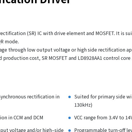
ctification (SR) IC with drive element and MOSFET. It is sui
 QR mode.
ge through low output voltage or high side rectification app
nd production cost, SR MOSFET and LD8928AA1 control core 
synchronous rectification in
Suited for primary side w
130kHz)
ation in CCM and DCM
VCC range from 3.4V to 14
tput voltage and/or high–side
Programmable turn-off le