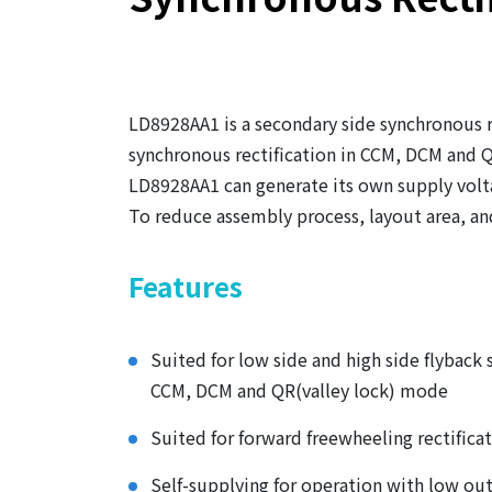
LD8928AA1 is a secondary side synchronous re
synchronous rectification in CCM, DCM and
LD8928AA1 can generate its own supply volta
To reduce assembly process, layout area, a
Features
Suited for low side and high side flyback 
CCM, DCM and QR(valley lock) mode
Suited for forward freewheeling rectific
Self-supplying for operation with low ou