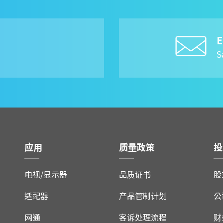
E
8
S
应用
质量政策
投
电视/显示器
品质证书
股
适配器
产品管制计划
公
网通
客诉处理流程
财