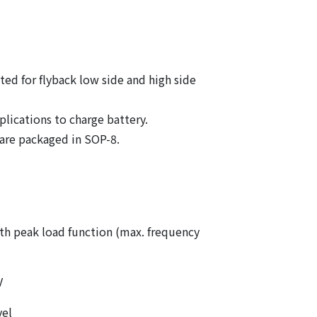
ted for flyback low side and high side
lications to charge battery.
are packaged in SOP-8.
ith peak load function (max. frequency
V
vel