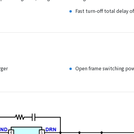
Fast turn-off total delay o
rger
Open frame switching pow