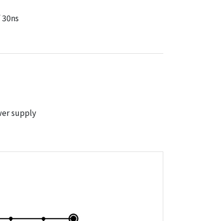
f 30ns
er supply