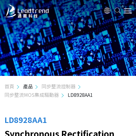
關於我們
產品
應用
品質政策
首頁
產品
同步整流控制器
同步整流MOS集成驅動器
LD8928AA1
投資人關係
人力資源
LD8928AA1
Synchronous Rectification
聯絡我們