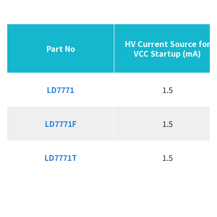
同步整流控制器
USB PD & Type C
LED 应用产品
HV Current Source for
HV Current Source for
Part No
Part No
Part No
Part No
VCC Startup (mA)
VCC Startup (mA)
应用
LD7771
LD7771
1.5
质量政策
LD7771F
LD7771F
1.5
投资人关系
人力资源
LD7771T
LD7771T
1.5
联络我们