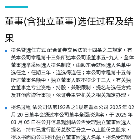
董事会
董事(含独立董事)选任过程及结
审计委员会
薪资报酬委员会
果
永续发展委员会
提名暨选任方式 配合证券交易法第十四条之二规定，有
公司重要规章
关本公司章程第十三条所述本公司设董事五~九人，全体
董事选举采候选人提名制度，由股东会就候选人名单中
内部稽核
选任之，任期三年，连选得连任；本公司章程第十五條
风险管理
所述董事名额中，独立董事人數不得少于三人。有关独
立董事之专业资格、持股、兼职限制、提名与选任方式
财务信息
及其他应遵行事项，依证券主管机关之相关规定办理。
社会责任与利害关系人专区
提名过程 依公司法第192条之1规定暨本公司 2025 年 02
月 20 日董事会通过本公司董事全面改选案，于 2025 年
问答集
03 月 05 日在公开信息观测站公告受理独立董事候选人
提名。持有已发行股份总数百分之一以上股份之股东，
人力资源
得以书面向公司提出独立董事候选人名单。提名受理期