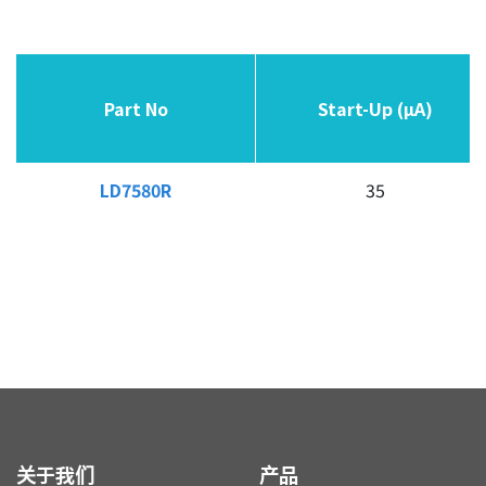
同步整流控制器
USB PD & Type C
LED 应用产品
Part No
Part No
Part No
Part No
Start-Up (µA)
Start-Up (µA)
应用
LD7580R
LD7580R
35
质量政策
投资人关系
人力资源
联络我们
关于我们
产品