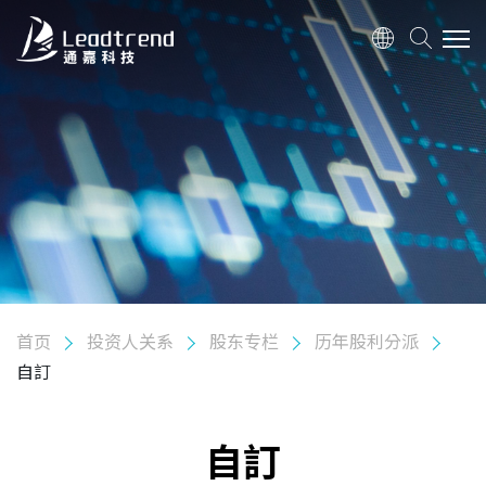
关于我们
产品
应用
质量政策
首页
投资人关系
股东专栏
历年股利分派
投资人关系
自訂
股东专栏
历年股利分派
自訂
股东会信息