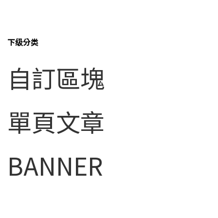
持股比例占前十名股东
股务代理
下级分类
股价信息
自訂區塊
重大讯息公告
法说会召开信息
联络窗口
單頁文章
公司治理
财务信息
BANNER
社会责任与利害关系人专区
问答集
人力资源