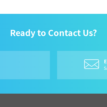
Ready to Contact Us?
E
8
S