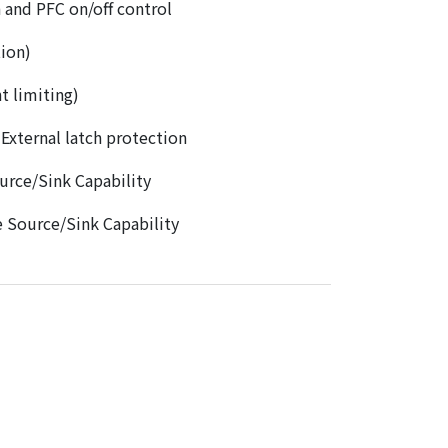
n and PFC on/off control
ion)
t limiting)
External latch protection
rce/Sink Capability
 Source/Sink Capability