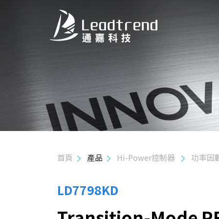
關於我們
產品
應用
品質政策
首頁
產品
Hi-Power控制器
功率因數
投資人關係
人力資源
LD7798KD
Transition-Mode P
聯絡我們