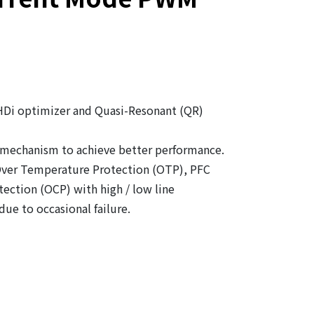
HDi optimizer and Quasi-Resonant (QR)
n mechanism to achieve better performance.
, Over Temperature Protection (OTP), PFC
ction (OCP) with high / low line
ue to occasional failure.