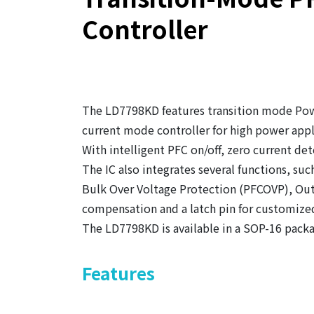
Controller
The LD7798KD features transition mode Pow
current mode controller for high power appl
With intelligent PFC on/off, zero current d
The IC also integrates several functions, s
Bulk Over Voltage Protection (PFCOVP), Out
compensation and a latch pin for customized
The LD7798KD is available in a SOP-16 packa
Features