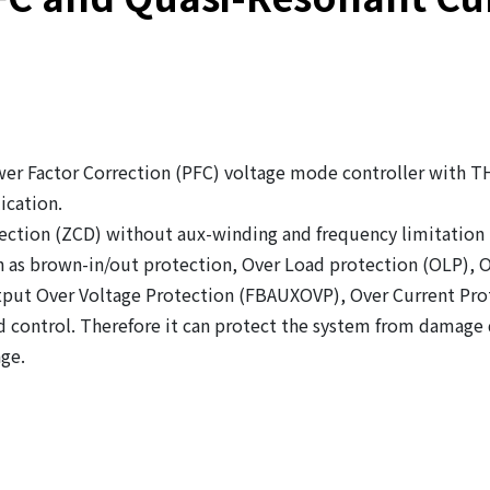
er Factor Correction (PFC) voltage mode controller with T
ication.
etection (ZCD) without aux-winding and frequency limitatio
uch as brown-in/out protection, Over Load protection (OLP)
put Over Voltage Protection (FBAUXOVP), Over Current Prote
 control. Therefore it can protect the system from damage d
ge.