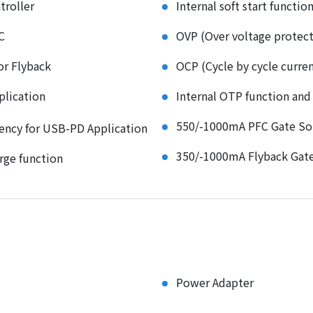
troller
Internal soft start functio
C
OVP (Over voltage protect
or Flyback
OCP (Cycle by cycle curren
plication
Internal OTP function and 
550/-1000mA PFC Gate Sou
iency for USB-PD Application
350/-1000mA Flyback Gate
rge function
Power Adapter