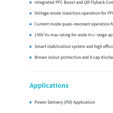
Integrated PFC Boost and QR Flyback Con
Voltage mode transition operation for PF
Current mode quasi-resonant operation f
150V V
max rating for wide V
range ap
IN
OUT
Smart stabilization system and high effic
Brown in/out protection and X-cap discha
Applications
Power Delivery (PD) Application