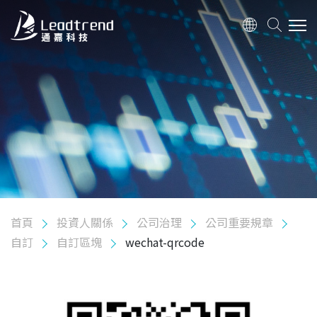
關於我們
產品
應用
品質政策
首頁
投資人關係
公司治理
公司重要規章
投資人關係
自訂
自訂區塊
wechat-qrcode
股東專欄
公司治理
組織架構