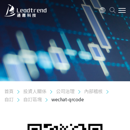
關於我們
產品
應用
品質政策
首頁
投資人關係
公司治理
內部稽核
投資人關係
自訂
自訂區塊
wechat-qrcode
股東專欄
公司治理
組織架構