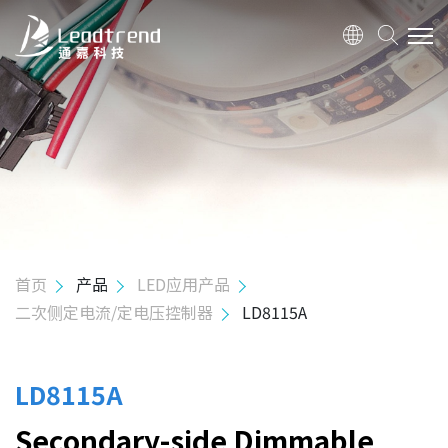
关于我们
产品
应用
质量政策
首页
产品
LED应用产品
二次侧定电流/定电压控制器
LD8115A
投资人关系
人力资源
LD8115A
Secondary-side Dimmable
联络我们