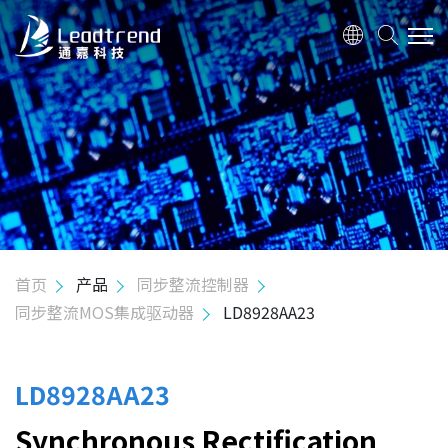
关于我们
产品
应用
质量政策
首页
产品
同步整流控制器
同步整流MOS集成驱动器
LD8928AA23
投资人关系
人力资源
LD8928AA23
Synchronous Rectification
联络我们