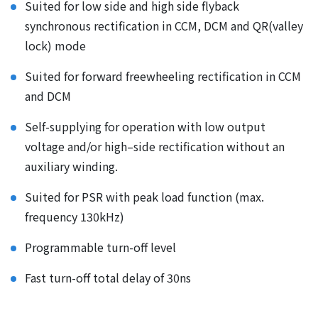
Suited for low side and high side flyback
synchronous rectification in CCM, DCM and QR(valley
lock) mode
Suited for forward freewheeling rectification in CCM
and DCM
Self-supplying for operation with low output
voltage and/or high–side rectification without an
auxiliary winding.
Suited for PSR with peak load function (max.
frequency 130kHz)
Programmable turn-off level
Fast turn-off total delay of 30ns