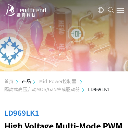
关于我们
产品
应用
质量政策
首页
产品
Mid-Power控制器
隔离式高压启动MOS/GaN集成驱动器
LD969LK1
投资人关系
人力资源
LD969LK1
High Voltage Multi-Mode PWM
联络我们