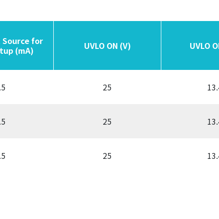
 Source for
 Source for
UVLO ON (V)
UVLO ON (V)
UVLO O
UVLO O
tup (mA)
tup (mA)
.5
25
13.
.5
25
13.
.5
25
13.