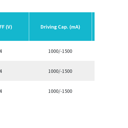
FF (V)
FF (V)
Driving Cap. (mA)
Driving Cap. (mA)
Switching F
Switching F
4
1000/-1500
300/3
4
1000/-1500
300/3
4
1000/-1500
300/3