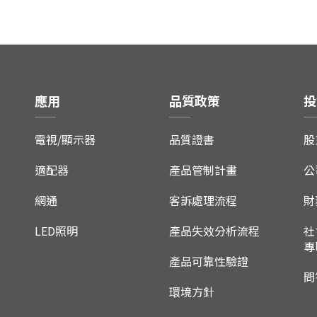
應用
品質政策
投
電視/顯示器
品質證書
股
適配器
產品管制計畫
公
網通
客訴處理流程
財
LED照明
產品失效分析流程
社
專
產品可靠性驗證
問
環境方針