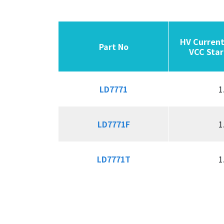
同步整流控制器
USB PD & Type C
HV Current
HV Current
LED 應用產品
Part No
Part No
Part No
Part No
VCC Star
VCC Star
應用
LD7771
LD7771
1
品質政策
LD7771F
LD7771F
1
投資人關係
LD7771T
LD7771T
1
人力資源
聯絡我們