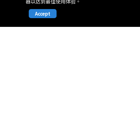
器以达到最佳使用体验。
产品可靠性验证
Accept
环境方针
产品外观尺寸
投资人关系
人力资源
股东专栏
加入我们
公司治理
薪资与福利
财务信息
学习与发展
社会责任与利害关系人专区
员工乐活
问答集
员工体验