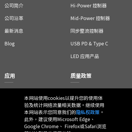
公司简介
Hi-Power 控制器
公司沿革
Mid-Power 控制器
最新消息
同步整流控制器
Blog
USB PD & Type C
LED 应用产品
应用
质量政策
电视/显示器
品质证书
本网站使用cookies以提升您的使用体
适配器
产品管制计划
验及统计网络流量相关数据。继续使用
本网站表示您同意我们的
隐私权政策
。
网通
客诉处理流程
此外，建议使用Microsoft Edge、
Google Chrome、 Firefox或Safari浏览
LED照明
产品失效分析流程