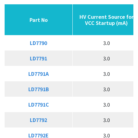
隔离式高压启动MOS/GaN集成驱动器
同步整流控制器
HV Current Source for
HV Current Source for
Part No
Part No
Part No
Part No
VCC Startup (mA)
VCC Startup (mA)
USB PD & Type C
LED 应用产品
LD7790
LD7790
3.0
应用
LD7791
LD7791
3.0
LD7791A
LD7791A
3.0
质量政策
LD7791B
LD7791B
3.0
投资人关系
LD7791C
LD7791C
3.0
人力资源
LD7792
LD7792
3.0
联络我们
LD7792E
LD7792E
3.0