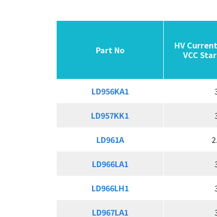
隔离式高压启动MOS/GaN集成驱动器
同步整流控制器
USB PD & Type C
HV Current
HV Current
Part No
Part No
Part No
Part No
VCC Star
VCC Star
LED 应用产品
LD956KA1
LD956KA1
应用
LD957KK1
LD957KK1
质量政策
LD961A
LD961A
2
投资人关系
LD966LA1
LD966LA1
人力资源
LD966LH1
LD966LH1
联络我们
LD967LA1
LD967LA1