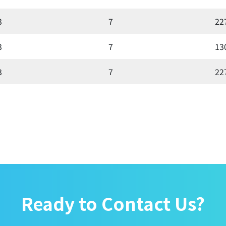
3
7
22
3
7
13
3
7
22
Ready to Contact Us?