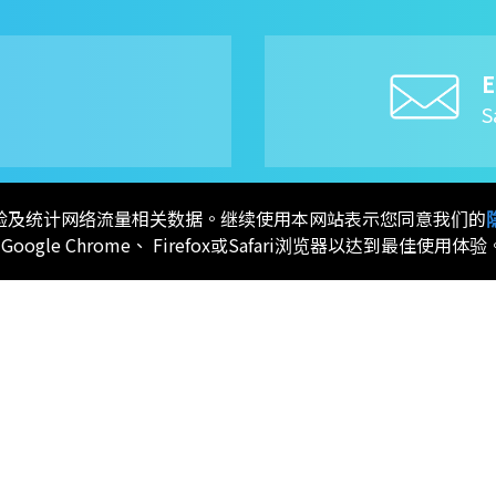
E
8
S
用体验及统计网络流量相关数据。继续使用本网站表示您同意我们的
、Google Chrome、 Firefox或Safari浏览器以达到最佳使用体验
应用
质量政策
投
电视/显示器
品质证书
股
适配器
产品管制计划
公
网通
客诉处理流程
财