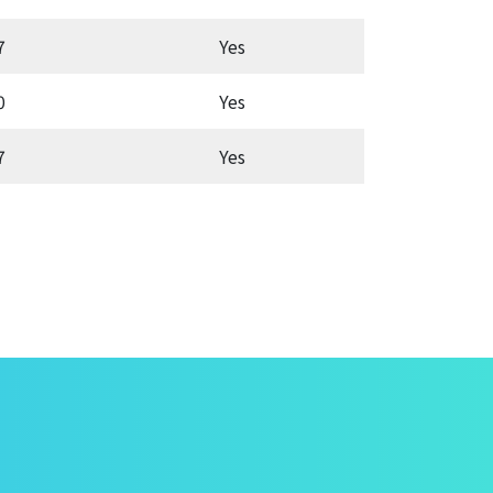
7
Yes
Aut
0
Yes
Latc
7
Yes
Aut