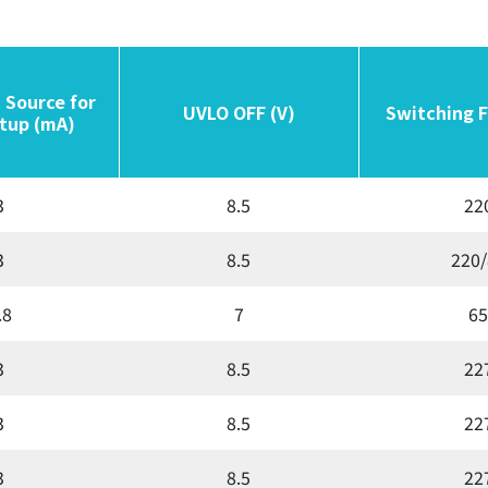
 Source for
 Source for
UVLO OFF (V)
UVLO OFF (V)
Switching 
Switching 
tup (mA)
tup (mA)
3
8.5
22
3
8.5
220/
.8
7
65
3
8.5
22
3
8.5
22
3
8.5
22