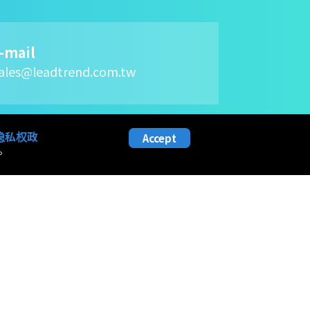
-mail
ales@leadtrend.com.tw
隐私权政
Accept
。
资人关系
人力资源
东专栏
加入我们
司治理
薪资与福利
务信息
学习与发展