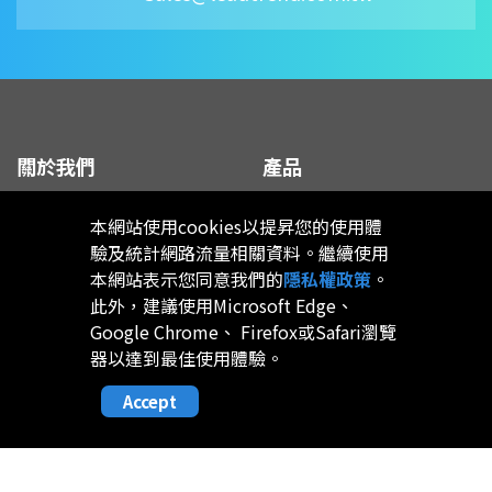
LD5555P
LD5555P
1
LD5555PGL-1
LD5555PGL-1
1
LD5555Q
LD5555Q
1
關於我們
產品
LD5555RGL-1
LD5555RGL-1
1
公司簡介
本網站使用cookies以提昇您的使用體
Hi-Power 控制器
驗及統計網路流量相關資料。繼續使用
LD5555S
LD5555S
1
公司沿革
Mid-Power 控制器
本網站表示您同意我們的
隱私權政策
。
此外，建議使用Microsoft Edge、
最新消息
同步整流控制器
LD5556A
LD5556A
1
Google Chrome、 Firefox或Safari瀏覽
器以達到最佳使用體驗。
Blog
USB PD & Type C
LD5556A1
LD5556A1
1
Accept
LED 應用產品
LD5556E
LD5556E
1
應用
品質政策
LD5556E1
LD5556E1
1