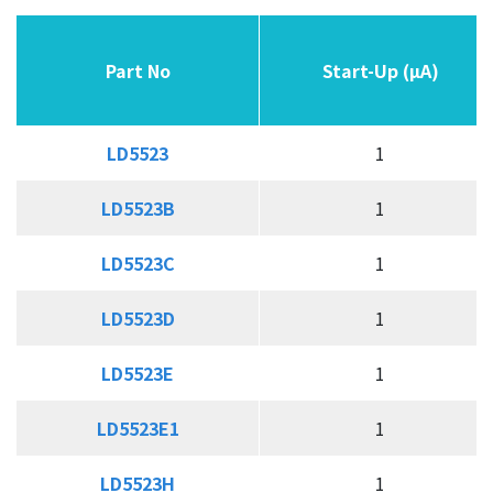
隔離式高壓啟動MOS/GaN集成驅動器
同步整流控制器
Part No
Part No
Part No
Part No
Start-Up (µA)
Start-Up (µA)
USB PD & Type C
LED 應用產品
LD5523
LD5523
1
應用
LD5523B
LD5523B
1
LD5523C
LD5523C
1
品質政策
LD5523D
LD5523D
1
投資人關係
LD5523E
LD5523E
1
人力資源
LD5523E1
LD5523E1
1
聯絡我們
LD5523H
LD5523H
1